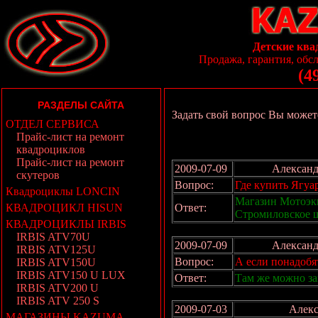
Детские ква
Продажа, гарантия, обсл
(4
РАЗДЕЛЫ САЙТА
Задать свой вопрос Вы може
ОТДЕЛ СЕРВИСА
Прайс-лист на ремонт
квадроциклов
Прайс-лист на ремонт
2009-07-09
Александ
скутеров
Вопрос:
Где купить Ягуа
Квадроциклы LONCIN
Магазин Мотоэк
КВАДРОЦИКЛ HISUN
Ответ:
Стромиловское ш
КВАДРОЦИКЛЫ IRBIS
IRBIS ATV70U
2009-07-09
Александ
IRBIS ATV125U
Вопрос:
А если понадобят
IRBIS ATV150U
IRBIS ATV150 U LUX
Ответ:
Там же можно зак
IRBIS ATV200 U
IRBIS ATV 250 S
2009-07-03
Алекс
МАГАЗИНЫ KAZUMA