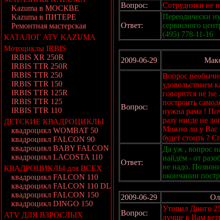
Вопрос:
Сотрудники не 
Kazuma в МОСКВЕ
Переодически ну
Kazuma в ПИТЕРЕ
Ответ:
сервисного цент
Ремонтная мастерская
(495) 778-11-16
КАТАЛОГ ATV KAZUMA
Мотоциклы IRBIS
IRBIS XR 250R
2009-06-29
Макс
IRBIS TTR 250R
IRBIS TTR 250
Вопрос необычный
IRBIS TTR 150
удовольствием ка
IRBIS TTR 125R
говорится не ise
IRBIS TTR 125
построить самод
Вопрос:
IRBIS TTR 110
нужна рама ! Поч
разу нигде не ло
ДЕТСКИЕ КВАДРОЦИКЛЫ
Можно ли у Вас 
квадроцикл WOMBAT 50
будет стоить ? 
квадроцикл FALCON 90
квадроцикл BABY FALCON
Да уж , вопрос н
квадроцикл LACOSTA 110
найдём - от разо
Ответ:
не надо. Позвони
КВАДРОЦИКЛЫ для ВСЕХ
окончании постро
квадроцикл FALCON 110
квадроцикл FALCON 110 DL
квадроцикл FALCON 150
2009-06-29
Ол
квадроцикл DINGO 150
Утопил Динго 25
Вопрос:
ATV ДЛЯ ВЗРОСЛЫХ
лучше к Вам вез