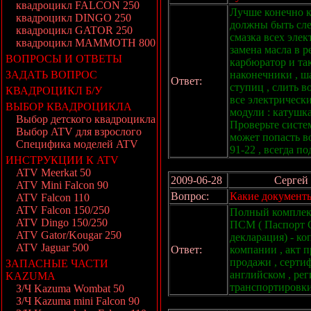
квадроцикл FALCON 250
Лучше конечно к 
квадроцикл DINGO 250
должны быть сле
квадроцикл GATOR 250
смазка всех элек
квадроцикл MAMMOTH 800
замена масла в ре
ВОПРОСЫ И ОТВЕТЫ
карбюратор и так
ЗАДАТЬ ВОПРОС
наконечники , ш
Ответ:
ступиц , слить 
КВАДРОЦИКЛ Б/У
все электрическ
ВЫБОР КВАДРОЦИКЛА
модули : катушка
Выбор детского квадроцикла
Проверьте систе
Выбор ATV для взрослого
может попасть во
Специфика моделей ATV
91-22 , всегда п
ИНСТРУКЦИИ К ATV
ATV Meerkat 50
2009-06-28
Сергей 
ATV Mini Falcon 90
Вопрос:
Какие документы
ATV Falcon 110
ATV Falcon 150/250
Полный комплект
ATV Dingo 150/250
ПСМ ( Паспорт С
ATV Gator/Kougar 250
декларация) - ко
ATV Jaguar 500
Ответ:
компании , акт п
продажи , сертиф
ЗАПАСНЫЕ ЧАСТИ
английском , рег
KAZUMA
транспортировк
З/Ч Kazuma Wombat 50
З/Ч Kazuma mini Falcon 90