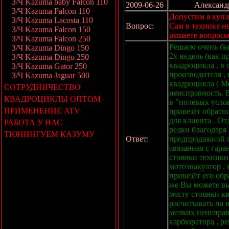
З/Ч Kazuma baby Falcon 110
2009-06-26
Александ
З/Ч Kazuma Falcon 110
Допустим я куплю
З/Ч Kazuma Lacosta 110
Вопрос:
Сам в технике не
З/Ч Kazuma Falcon 150
решаете вопросы
З/Ч Kazuma Falcon 250
Решаем очень бы
З/Ч Kazuma Dingo 150
2х недель (как 
З/Ч Kazuma Dingo 250
квадроцикла , в
З/Ч Kazuma Gator 250
производителя ,
З/Ч Kazuma Jaguar 500
квадроцикла ( Мо
СОТРУДНИЧЕСТВО
неисправность. 
КВАДРОЦИКЛЫ ОПТОМ
в "полевых услов
ПРИМЕНЕНИЕ ATV
привезёт обратн
для клиента . От
РАБОТА У НАС
редки благодаря
ТЮНИНГУЕМ КАЗУМУ
Ответ:
предпродажной п
связанная с гара
стоянки техники 
мотоэвакуатор ,
привезёт его обр
же Вы можете вы
месту стоянки к
расчитывать на 
мелких неисправн
карбюратора , ре